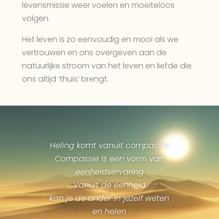
levensmissie weer voelen en moeiteloos
volgen.
Het leven is zo eenvoudig en mooi als we
vertrouwen en ons overgeven aan de
natuurlijke stroom van het leven en liefde die
ons altijd ‘thuis’ brengt.
Heling komt vanuit compassie
Compassie is een vorm van
eenheidservaring
Vanuit de eenheid
kan je de ander in jezelf weten
en helen